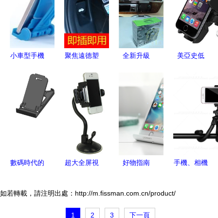
機支架的行
點與遠方
7422帶來
業標桿
的穩固出行
體驗
小車型手機
聚焦遠德塑
全新升級
美亞史低
一覽 最新
膠 精工制
點煙式充電
價！iOttie
產品與手機
造手機與
車載手機支
Easy One
支架搭配指
GPS支架的
架，一插即
Touch 2可
南
行業標桿
用，駕駛更
伸縮車載手
安心
機支架測評
推薦
數碼時代的
超大全屏視
好物指南
手機、相機
利器 手機
野 7.12寸
與三腳架
支架如何成
巨屏手機的
靜物拍攝與
如若轉載，請注明出處：http://m.fissman.com.cn/product/
為生活必備
完美拍檔
產品精修的
1
2
3
下一頁