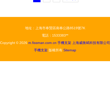
品
——吸盤式
關鍵搭檔
汽車多功能
支架推薦
地址：上海市奉賢區南奉公路8519號7K
電話：1533383**
Copyright © 2026
m.fissman.com.cn
手機支架
上海威衡斌科技有限公司
手機支架
版權所有
Sitemap