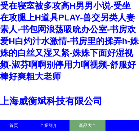
受在寝室被多攻高H男男小说-受坐
在攻腿上H道具PLAY-兽交另类人妻
素人-书包网浪荡吸吮办公室-书房欢
爱H白灼汁水激情-书房里的揉弄h-姝
姝的白丝又湿又紧-姝姝下面好湿视
频-淑芬啊啊别停用力啊视频-舒服好
棒好爽粗大老师
上海威衡斌科技有限公司
首頁
企業簡介
產品大全
聯系我們
企業信息
訪客留言