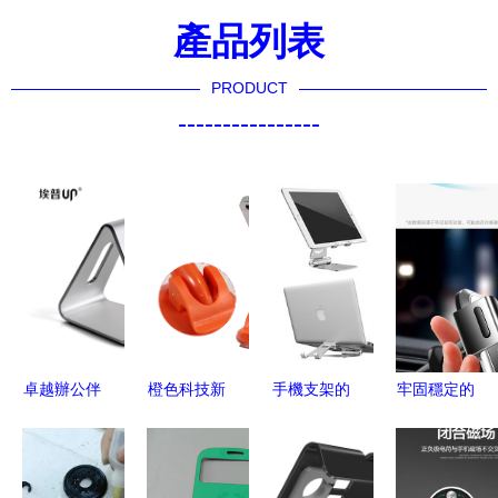
產品列表
PRODUCT
----------------
卓越辦公伴
橙色科技新
手機支架的
牢固穩定的
侶 埃普AP-
潮 探索深
多維藝術
優選 畢亞
4S金屬鋁
圳市捷凱通
從亞馬遜產
茲車載手機
合金桌面手
科技弧形小
品攝影到
支架使用體