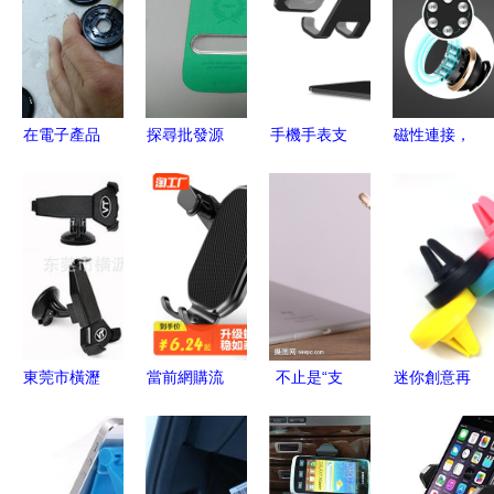
機支架體驗
吸盤支架的
3D建模渲
驗點評
評測
創意設計
染與電商美
工
在電子產品
探尋批發源
手機手表支
磁性連接，
工廠的半年
頭 三星
架 解放雙
穩固導航
我與手機支
Galaxy S3
手，高效生
出風口磁吸
架的緣分
i9300專用
活的好搭檔
手機支架讓
皮套與手機
駕駛更安心
支架保護套
如何實現性
價比與穩固
東莞市橫瀝
當前網購流
不止是“支
迷你創意再
定位雙重保
維拓爾塑膠
行的手機支
架” 手機支
升級 蘋果
障？
制品廠 打
架產品趨勢
架，小物件
通用車載磁
造高品質手
解析
里藏著的痛
吸支架GX-