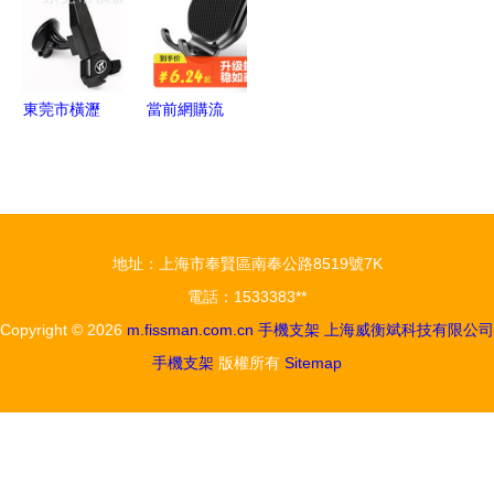
支架保護套
如何實現性
價比與穩固
東莞市橫瀝
當前網購流
定位雙重保
維拓爾塑膠
行的手機支
障？
制品廠 打
架產品趨勢
造高品質手
解析
機支架的行
地址：上海市奉賢區南奉公路8519號7K
業標桿
電話：1533383**
Copyright © 2026
m.fissman.com.cn
手機支架
上海威衡斌科技有限公司
手機支架
版權所有
Sitemap