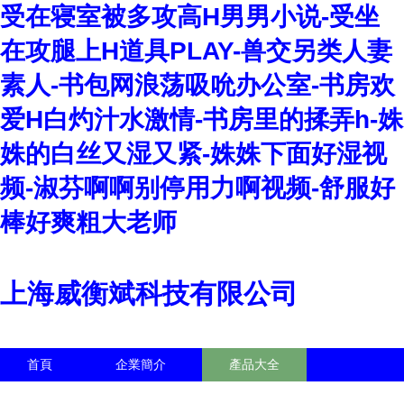
受在寝室被多攻高H男男小说-受坐
在攻腿上H道具PLAY-兽交另类人妻
素人-书包网浪荡吸吮办公室-书房欢
爱H白灼汁水激情-书房里的揉弄h-姝
姝的白丝又湿又紧-姝姝下面好湿视
频-淑芬啊啊别停用力啊视频-舒服好
棒好爽粗大老师
上海威衡斌科技有限公司
首頁
企業簡介
產品大全
聯系我們
企業信息
訪客留言