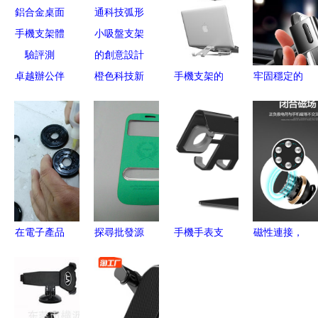
卓越辦公伴
橙色科技新
手機支架的
牢固穩定的
侶 埃普AP-
潮 探索深
多維藝術
優選 畢亞
4S金屬鋁
圳市捷凱通
從亞馬遜產
茲車載手機
合金桌面手
科技弧形小
品攝影到
支架使用體
機支架體驗
吸盤支架的
3D建模渲
驗點評
評測
創意設計
染與電商美
工
在電子產品
探尋批發源
手機手表支
磁性連接，
工廠的半年
頭 三星
架 解放雙
穩固導航
我與手機支
Galaxy S3
手，高效生
出風口磁吸
架的緣分
i9300專用
活的好搭檔
手機支架讓
皮套與手機
駕駛更安心