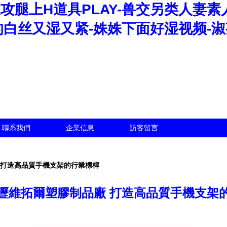
攻腿上H道具PLAY-兽交另类人妻素
的白丝又湿又紧-姝姝下面好湿视频-
聯系我們
企業信息
訪客留言
 打造高品質手機支架的行業標桿
瀝維拓爾塑膠制品廠 打造高品質手機支架