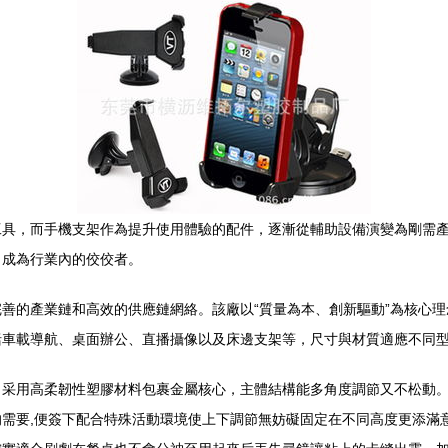
工具，而手機支架作為提升使用體驗的配件，逐漸從輔助設備演變為剛需
，成為行業內的佼佼者。
善的產業鏈和高效的供應鏈網絡。該廠以“質量為本、創新驅動”為核心
括車載導航、桌面辦公、直播攝像以及床邊支架等，尺寸與材質適應不同
采用高柔韌性塑膠材料包裹金屬核心，主體結構能多角度調節又不松動。
面的需要,便簽下配合特殊活動環境使上下調節無妨礙固定在不同高度更添滿