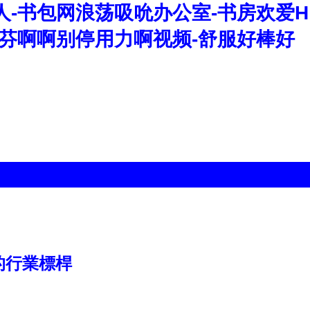
人-书包网浪荡吸吮办公室-书房欢爱H
淑芬啊啊别停用力啊视频-舒服好棒好
的行業標桿