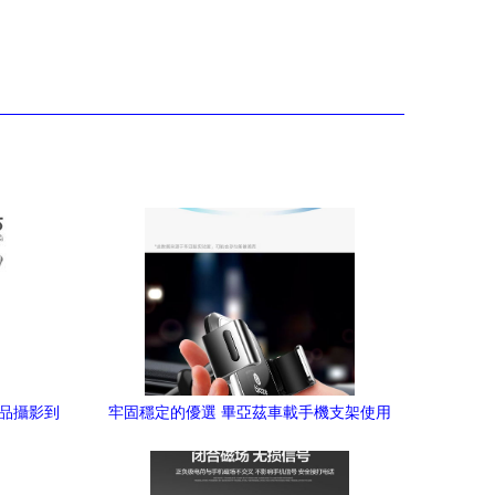
產品攝影到
牢固穩定的優選 畢亞茲車載手機支架使用
體驗點評