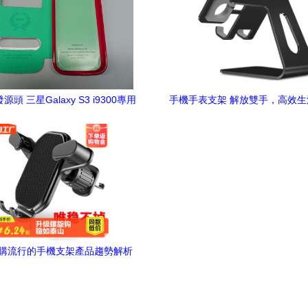
頭 三星Galaxy S3 i9300專用
手機手表支架 解放雙手，高效
手機支架保護套如何實現性價比與
檔
穩固定位雙重保障？
購流行的手機支架產品趨勢解析