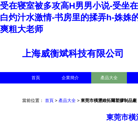
受在寝室被多攻高H男男小说-受坐在
白灼汁水激情-书房里的揉弄h-姝姝
爽粗大老师
上海威衡斌科技有限公司
首頁
企業簡介
產品大全
當前位置：
首頁
>
產品大全
>
東莞市橫瀝維拓爾塑膠制品廠
東莞市橫