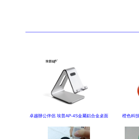
卓越辦公伴侶 埃普AP-4S金屬鋁合金桌面
橙色科技
手機支架體驗評測