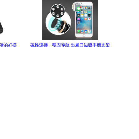
生活的好搭
磁性連接，穩固導航 出風口磁吸手機支架
讓駕駛更安心