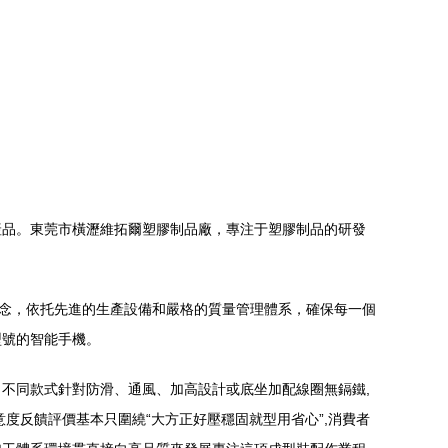
產品。東莞市橫瀝維拓爾塑膠制品廠，專注于塑膠制品的研發
理念，依托先進的生產設備和嚴格的質量管理體系，確保每一個
型號的智能手機。
不同款式針對防滑、通風、加高設計或底坐加配線圈無鎘鐵,
意度反饋評價基本只圍繞“大方正好壓穩固就型用省心”,消費者