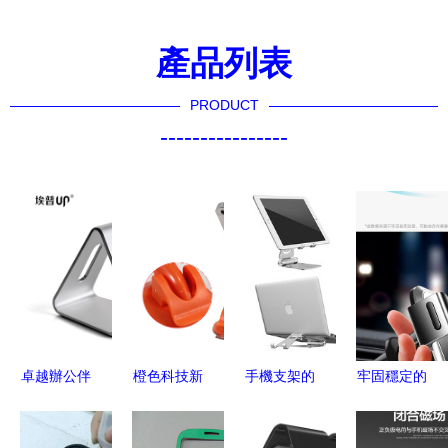
產品列表
PRODUCT
----------------
卓越辦公伴
橙色科技新
手機支架的
牢固穩定的
侶 埃普AP-
潮 探索深
多維藝術
優選 畢亞
4S金屬鋁
圳市捷凱通
從亞馬遜產
茲車載手機