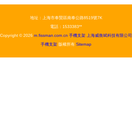
造高品質手
解析
機支架的行
地址：上海市奉賢區南奉公路8519號7K
業標桿
電話：1533383**
Copyright © 2026
m.fissman.com.cn
手機支架
上海威衡斌科技有限公司
手機支架
版權所有
Sitemap