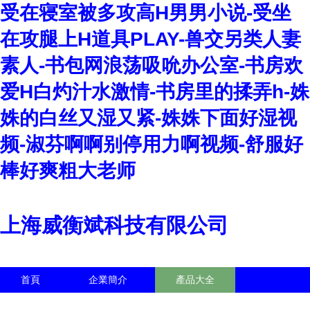
受在寝室被多攻高H男男小说-受坐
在攻腿上H道具PLAY-兽交另类人妻
素人-书包网浪荡吸吮办公室-书房欢
爱H白灼汁水激情-书房里的揉弄h-姝
姝的白丝又湿又紧-姝姝下面好湿视
频-淑芬啊啊别停用力啊视频-舒服好
棒好爽粗大老师
上海威衡斌科技有限公司
首頁
企業簡介
產品大全
聯系我們
企業信息
訪客留言