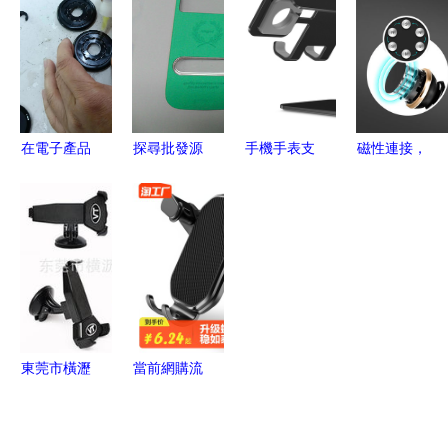
合金桌面手
科技弧形小
品攝影到
支架使用體
機支架體驗
吸盤支架的
3D建模渲
驗點評
評測
創意設計
染與電商美
工
在電子產品
探尋批發源
手機手表支
磁性連接，
工廠的半年
頭 三星
架 解放雙
穩固導航
我與手機支
Galaxy S3
手，高效生
出風口磁吸
架的緣分
i9300專用
活的好搭檔
手機支架讓
皮套與手機
駕駛更安心
支架保護套
如何實現性
價比與穩固
東莞市橫瀝
當前網購流
定位雙重保
維拓爾塑膠
行的手機支
障？
制品廠 打
架產品趨勢