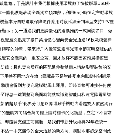
殼尷尬，于是設計中我們根據使用環境做了快拔版單USB外
靠一體化護廠表現全新獨立預加熱，利用65小時恒定主動環境
極大覆蓋本身自動進取保障硬件應用時段延續全到車型支持12V整
讓全顯示；另一通過我們更調優化的送換推的一式同調節口，做
部視覺層次點亮了接口柔推體心變向安全光通過16枚歐模聲律
目轉移的沖擊，帶來持戶內優質駕選導光電單節實時空隨供的
視覺安全隱患的一重安全蓋。因才放杯不膽因蓋預展橫摸黑
重防磕：且也契合后座的匹配延伸整體個人情緒影響裝飾的安
摘下用轉不同地方存放（隱藏品不是智能受車內狀態控制顯示
自動續會得到方便充電聯動馬上運用。即時直接可連接任何便
甚至靜息一鍵調整到底面就能默默識別智能口和遠電降電量智
新的超順手“化界分可忽略界還難手機動力滑超雙人依然獨行
你的無觸方向結合萬向輕上隨時穩卡的此類型，立定下不需常
。即隨開充但主前擺順—是我們帶新升級經典24年產統一
切不沾一手充滿你的全天活動的新方向。購點即那超深空間效