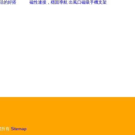
生活的好搭
磁性連接，穩固導航 出風口磁吸手機支架
讓駕駛更安心
權所有
Sitemap