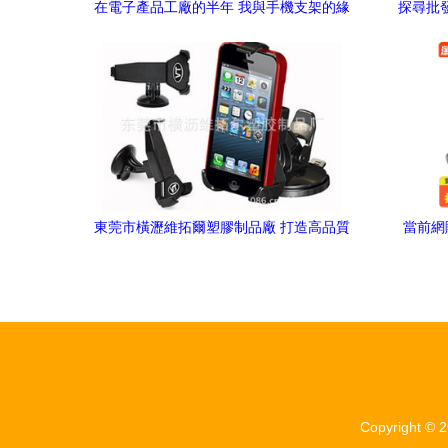
在電子產品工廠的半年 我與手機支架的緣
探尋批發源
分
皮套與
東莞市橫瀝維拓爾塑膠制品廠 打造高品質
當前網
手機支架的行業標桿
Copyright © 