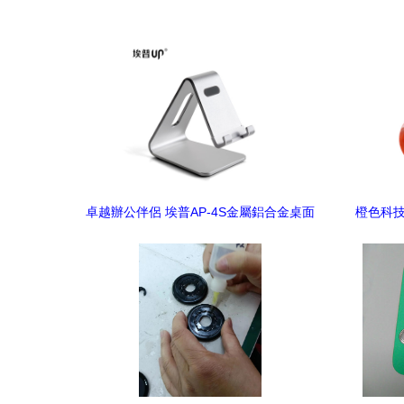
卓越辦公伴侶 埃普AP-4S金屬鋁合金桌面
橙色科技
手機支架體驗評測