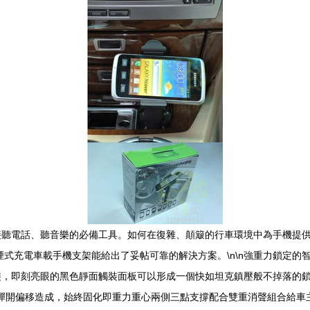
接聽電話、聽音樂的必備工具。如何在復雜、顛簸的行車環境中為手機提
煙式充電車載手機支架能給出了妥帖可靠的解決方案。\n\n強重力鎖定的
裝，即刻亮眼的黑色靜面觸裝面板可以形成一個快如坦克鎮壓般不掉落的
動彈開偏移造成，始終固化即重力重心兩側三點支撐配合雙重消聲組合給車主