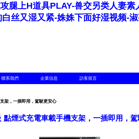
攻腿上H道具PLAY-兽交另类人妻素
的白丝又湿又紧-姝姝下面好湿视频-
聯系我們
企業信息
訪客留言
機支架，一插即用，駕駛更安心
級 點煙式充電車載手機支架，一插即用，駕