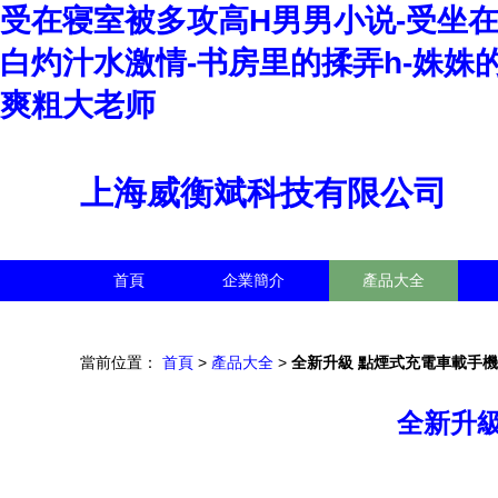
受在寝室被多攻高H男男小说-受坐在
白灼汁水激情-书房里的揉弄h-姝姝
爽粗大老师
上海威衡斌科技有限公司
首頁
企業簡介
產品大全
當前位置：
首頁
>
產品大全
>
全新升級 點煙式充電車載手
全新升