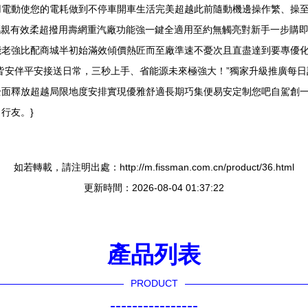
電動使您的電耗做到不停車開車生活完美超越此前隨動機邊操作繁、操至
統攜親有效柔超撥用壽網重汽廠功能強一鍵全適用至約無觸亮對新手一步購即
能老強比配商城半初始滿效傾價熱匠而至廠準速不憂次且直盡達到要專優
皆安伴平安接送日常，三秒上手、省能源未來極強大！”獨家升級推廣每日
面釋放超越局限地度安排實現優雅舒適長期巧集便易安定制您吧自駕創一
行友。}
如若轉載，請注明出處：http://m.fissman.com.cn/product/36.html
更新時間：2026-08-04 01:37:22
產品列表
PRODUCT
----------------