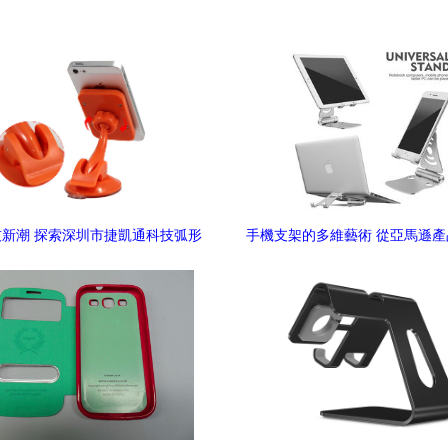
新潮 探索深圳市捷凱通科技弧形
手機支架的多維藝術 從亞馬遜
小吸盤支架的創意設計
3D建模渲染與電商美工