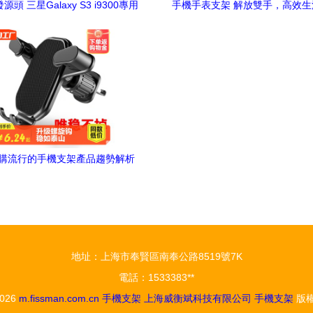
頭 三星Galaxy S3 i9300專用
手機手表支架 解放雙手，高效
手機支架保護套如何實現性價比與
檔
穩固定位雙重保障？
購流行的手機支架產品趨勢解析
地址：上海市奉賢區南奉公路8519號7K
電話：1533383**
2026
m.fissman.com.cn
手機支架
上海威衡斌科技有限公司
手機支架
版