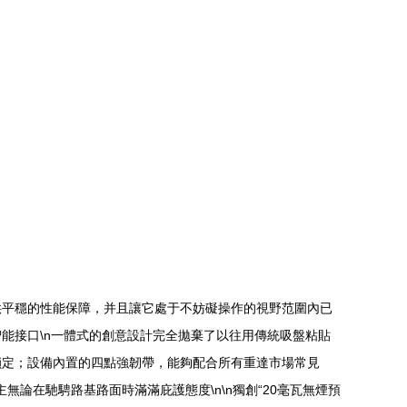
供平穩的性能保障，并且讓它處于不妨礙操作的視野范圍內已
智能接口\n一體式的創意設計完全拋棄了以往用傳統吸盤粘貼
鎖定；設備內置的四點強韌帶，能夠配合所有重達市場常見
無論在馳騁路基路面時滿滿庇護態度\n\n獨創“20毫瓦無煙預