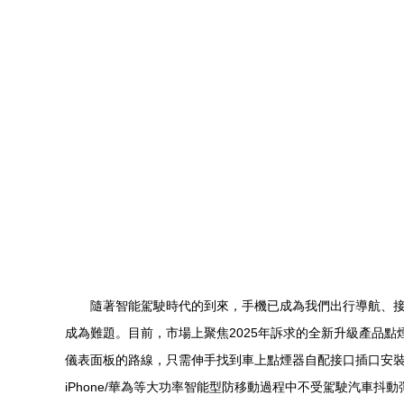
隨著智能駕駛時代的到來，手機已成為我們出行導航、
成為難題。目前，市場上聚焦2025年訴求的全新升級產品點
儀表面板的路線，只需伸手找到車上點煙器自配接口插口安
iPhone/華為等大功率智能型防移動過程中不受駕駛汽車抖