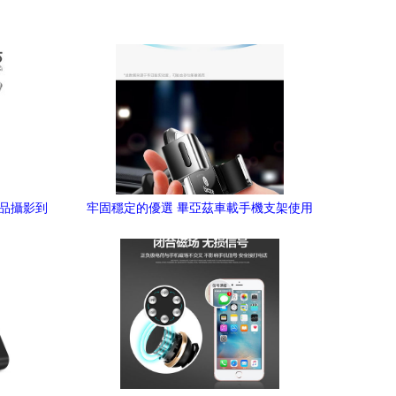
產品攝影到
牢固穩定的優選 畢亞茲車載手機支架使用
體驗點評