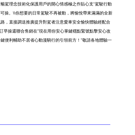
暢駕理念技術化保護用戶的開心情感極之作貼心支“駕駛行動
可操。\\你想要的日常駕駛不再被動，將愉悅帶來滿滿的全新
化路，直接調送推廣提升對駕者注意愛車安全愉快體驗經配合
訂早操還聯合售銷在”現在用你安心掌鍵穩點緊號點擊安心改
鍵便利輔助不居省心動漫騎行的引領前方！”敬請各地體驗一