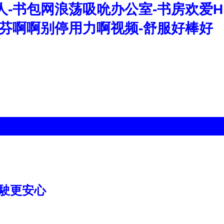
人-书包网浪荡吸吮办公室-书房欢爱H
淑芬啊啊别停用力啊视频-舒服好棒好
駛更安心